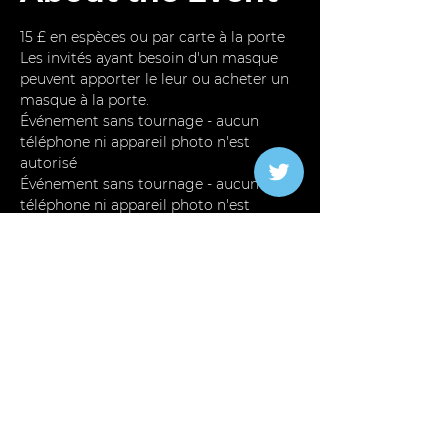
15 £ en espèces ou par carte à la porte
Les invités ayant besoin d'un masque 
peuvent apporter le leur ou acheter un 
masque à la porte.
Événement sans tournage - aucun 
téléphone ni appareil photo n'est 
autorisé
Événement sans tournage - aucun 
téléphone ni appareil photo n'est 
autorisé.
🎉 Le motif - Avant le Nouvel An, c'est 
parti !🎉
Read More >
Share This Event