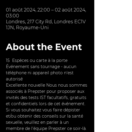
01 août 2024, 22:00 – 02 août 2024,
03:00
Londres, 217 City Rd, Londres EC1V
1JN, Royaume-Uni
About the Event
15  Espèces ou carte à la porte
Événement sans tournage - aucun 
téléphone ni appareil photo n'est 
autorisé
Excellente nouvelle Nous nous sommes 
associés à Prepster pour proposer aux 
invités des tests IST facultatifs, gratuits 
et confidentiels lors de cet événement. 
Si vous souhaitez vous faire dépister 
et/ou obtenir des conseils sur la santé 
sexuelle, veuillez en parler à un 
membre de l'équipe Prepster ce soir-là.