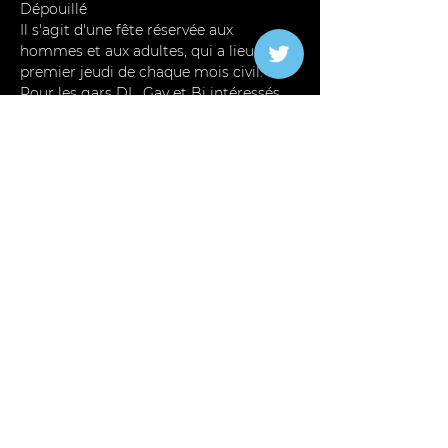
Dépouillé
Il s'agit d'une fête réservée aux 
hommes et aux adultes, qui a lieu le 
premier jeudi de chaque mois civil. 
Pour les gars DL, Gay et Bi intéressés 
par le plaisir discret des adultes.  Les 
clients ayant besoin d'un masque 
peuvent en acheter un à l'entrée ou 
apporter le leur.
Nous hébergeons dans un 
environnement amusant et détendu, 
mais la sécurité et la confidentialité 
des membres sont de la plus haute 
importance pour nous, c'est pourquoi 
les règles de la maison doivent être…
Read More >