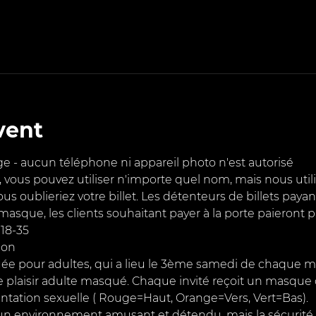
vent
 - aucun téléphone ni appareil photo n'est autorisé
et, vous pouvez utiliser n'importe quel nom, mais nous uti
vous oublieriez votre billet. Les détenteurs de billets paya
masque, les clients souhaitant payer à la porte paieront p
18-35
ion
uée pour adultes, qui a lieu le 3ème samedi de chaque mois
le plaisir adulte masqué. Chaque invité reçoit un masque
ntation sexuelle ( Rouge=Haut, Orange=Vers, Vert=Bas).
 environnement amusant et détendu, mais la sécurité et 