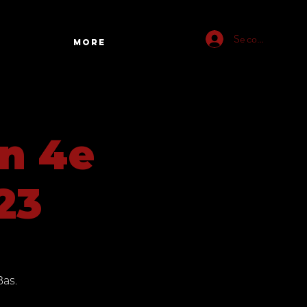
Se connecter
More
on 4e
23
Bas.