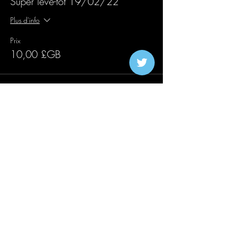
Super lève-tôt 19/02/22
Plus d'info
Prix
10,00 £GB
Complet
Type de billet
Réservation anticipée 19/02/22
Plus d'info
Prix
15,00 £GB
Vente expirée