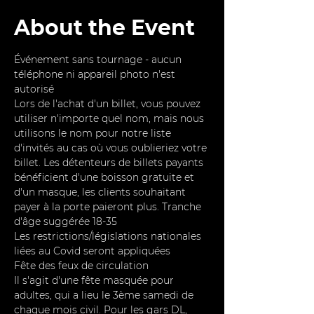
About the Event
Événement sans tournage - aucun 
téléphone ni appareil photo n'est 
autorisé
Lors de l'achat d'un billet, vous pouvez 
utiliser n'importe quel nom, mais nous 
utilisons le nom pour notre liste 
d'invités au cas où vous oublieriez votre 
billet. Les détenteurs de billets payants 
bénéficient d'une boisson gratuite et 
d'un masque, les clients souhaitant 
payer à la porte paieront plus. Tranche 
d'âge suggérée 18-35
Les restrictions/législations nationales 
liées au Covid seront appliquées
Fête des feux de circulation
Il s'agit d'une fête masquée pour 
adultes, qui a lieu le 3ème samedi de 
chaque mois civil. Pour les gars DL, 