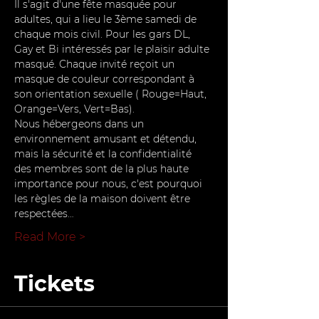
Il s'agit d'une fête masquée pour 
adultes, qui a lieu le 3ème samedi de 
chaque mois civil. Pour les gars DL, 
Gay et Bi intéressés par le plaisir adulte 
masqué. Chaque invité reçoit un 
masque de couleur correspondant à 
son orientation sexuelle ( Rouge=Haut, 
Orange=Vers, Vert=Bas).
Nous hébergeons dans un 
environnement amusant et détendu, 
mais la sécurité et la confidentialité 
des membres sont de la plus haute 
importance pour nous, c'est pourquoi 
les règles de la maison doivent être 
respectées…
Read More >
Tickets