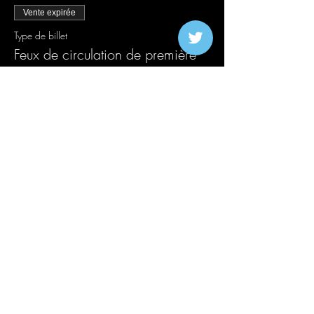
Vente expirée
Type de billet
Feux de circulation de première
version
Plus d'info
Prix
20,00 £GB
+ 0,50 £GB de frais de billetterie
Vente expirée
Type de billet
Deuxième version
Plus d'info
Prix