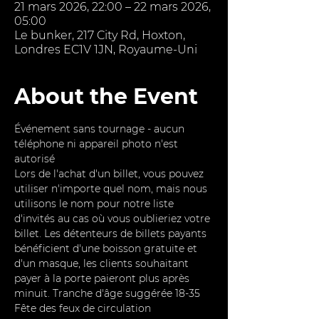
21 mars 2026, 22:00 – 22 mars 2026,
05:00
Le bunker, 217 City Rd, Hoxton,
Londres EC1V 1JN, Royaume-Uni
About the Event
Événement sans tournage - aucun 
téléphone ni appareil photo n'est 
autorisé
Lors de l'achat d'un billet, vous pouvez 
utiliser n'importe quel nom, mais nous 
utilisons le nom pour notre liste 
d'invités au cas où vous oublieriez votre 
billet. Les détenteurs de billets payants 
bénéficient d'une boisson gratuite et 
d'un masque, les clients souhaitant 
payer à la porte paieront plus après 
minuit. Tranche d'âge suggérée 18-35
Fête des feux de circulation