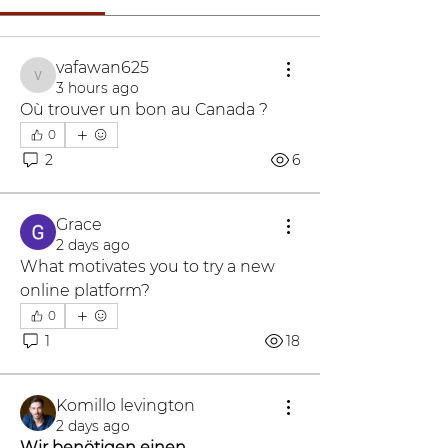
vafawan625
vafawan625
3 hours ago
Où trouver un bon au Canada ?
0
2
6
Grace
2 days ago
What motivates you to try a new 
online platform?
0
1
18
Komillo levington
2 days ago
Wir benötigen einen 