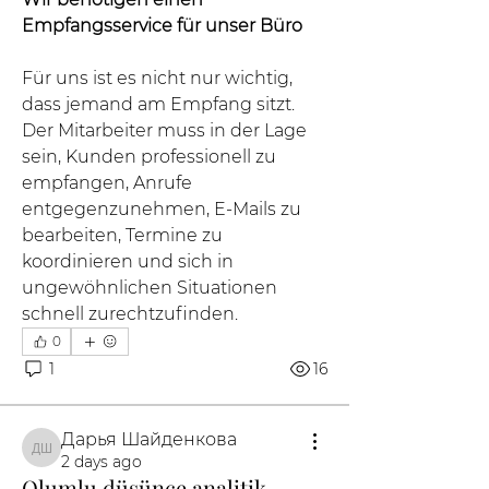
Empfangsservice für unser Büro
Für uns ist es nicht nur wichtig, 
dass jemand am Empfang sitzt. 
Der Mitarbeiter muss in der Lage 
sein, Kunden professionell zu 
empfangen, Anrufe 
entgegenzunehmen, E-Mails zu 
bearbeiten, Termine zu 
koordinieren und sich in 
ungewöhnlichen Situationen 
schnell zurechtzufinden.
0
1
16
Дарья Шайденкова
Дарья Шайденкова
2 days ago
Olumlu düşünce analitik